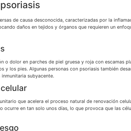
 psoriasis
versas de causa desconocida, caracterizadas por la inflama
vocando daños en tejidos y órganos que requieren un enfoqu
is
n o dolor en parches de piel gruesa y roja con escamas plat
os y los pies. Algunas personas con psoriasis también desar
 inmunitaria subyacente.
celular
itario que acelera el proceso natural de renovación celular
to ocurre en tan solo unos días, lo que provoca que las cé
iesgo