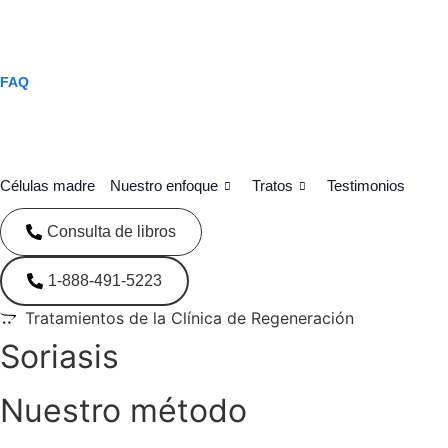
info@regeneratepanama.com
1-323-425-8385
ES
EN
FAQ
Empieza hoy
Células madre
Nuestro enfoque
Tratos
Testimonios
Consulta de libros
1-888-491-5223
Tratamientos de la Clínica de Regeneración
Soriasis
Nuestro método