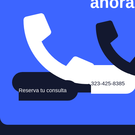
ahora
323-425-8385
Reserva tu consulta