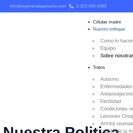
info@regeneratepanama.com
1-323-425-8385
Células madre
Nuestro enfoque
Como lo hace
Equipo
Sobre nosotra
Tratos
Autismo
Enfermedades
Antienvejecimi
Fertilidad
Condiciones n
Lesiones Orto
Artritis reumat
Nuestra Politica
Lesión de la m