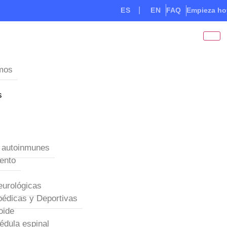
ES
EN
FAQ
Empieza ho
mos
s
 autoinmunes
ento
eurológicas
pédicas y Deportivas
oide
édula espinal