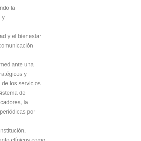
ndo la
 y
ad y el bienestar
 comunicación
 mediante una
ratégicos y
de los servicios.
Sistema de
icadores, la
 periódicas por
nstitución,
anto clínicos como