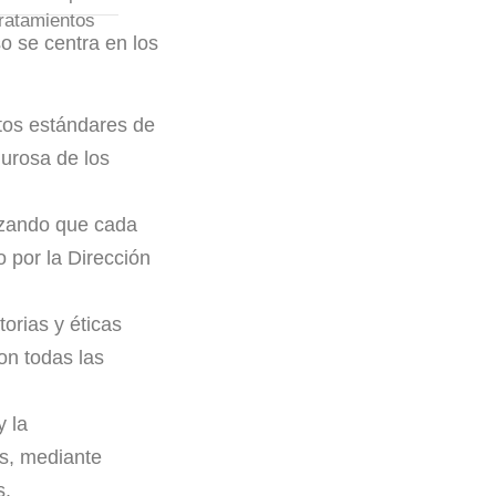
tratamientos
 se centra en los
ltos estándares de
gurosa de los
tizando que cada
o por la Dirección
orias y éticas
on todas las
y la
es, mediante
s.