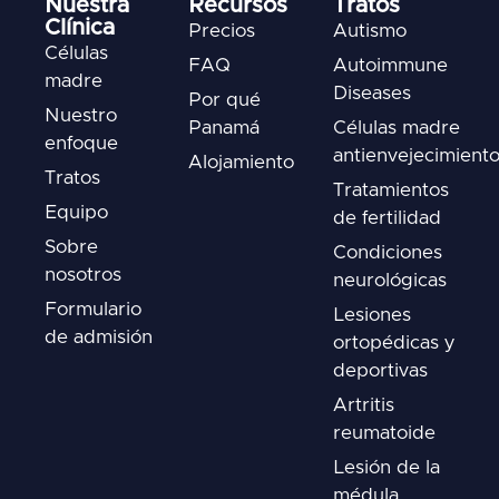
Nuestra
Recursos
Tratos
Clínica
Precios
Autismo
Células
FAQ
Autoimmune
madre
Diseases
Por qué
Nuestro
Panamá
Células madre
enfoque
antienvejecimient
Alojamiento
Tratos
Tratamientos
Equipo
de fertilidad
Sobre
Condiciones
nosotros
neurológicas
Formulario
Lesiones
de admisión
ortopédicas y
deportivas
Artritis
reumatoide
Lesión de la
médula