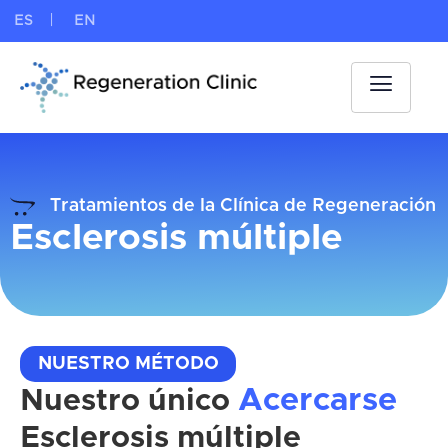
ES
EN
Tratamientos de la Clínica de Regeneración
Esclerosis múltiple
NUESTRO MÉTODO
Acercarse
Nuestro único
Esclerosis múltiple