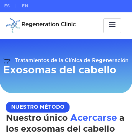
ES
EN
Tratamientos de la Clínica de Regeneración
Exosomas del cabello
NUESTRO MÉTODO
Acercarse
Nuestro único
a
los exosomas del cabello