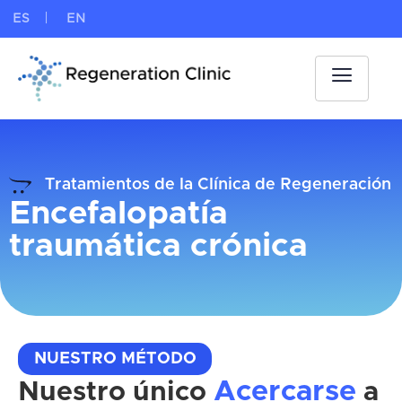
ES
EN
Tratamientos de la Clínica de Regeneración
Encefalopatía
traumática crónica
NUESTRO MÉTODO
Acercarse
Nuestro único
a