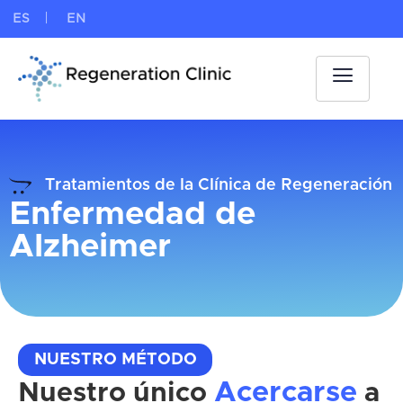
ES
EN
Tratamientos de la Clínica de Regeneración
Enfermedad de
Alzheimer
NUESTRO MÉTODO
Acercarse
Nuestro único
a